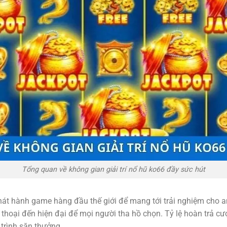
Tổng quan về không gian giải trí nổ hũ ko66 đầy sức hút
 phát hành game hàng đầu thế giới để mang tới trải nghiệm cho 
hoại đến hiện đại để mọi người tha hồ chọn. Tỷ lệ hoàn trả cượ
trình săn thưởng.