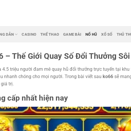
NG DẪN
CASINO
THỂ THAO
GAME BÀI
NỔ HŨ
XỔ SỐ
THỦ T
 – Thế Giới Quay Số Đổi Thưởng Sô
 4.5 triệu người đam mê quay hũ đổi thưởng trực tuyến tại khu
u nhanh chóng cho mọi người. Trong bài viết sau
ko66
sẽ mang 
iá trị.
g cấp nhất hiện nay