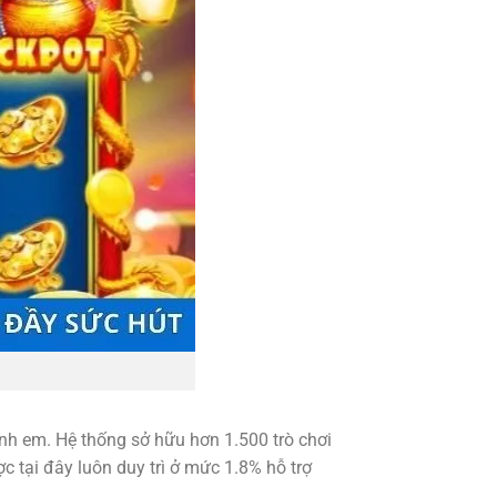
anh em. Hệ thống sở hữu hơn 1.500 trò chơi
c tại đây luôn duy trì ở mức 1.8% hỗ trợ