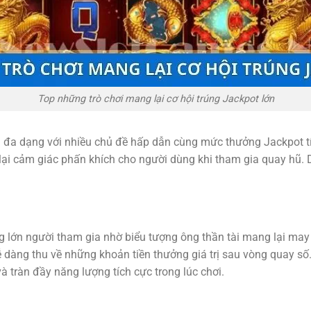
Top những trò chơi mang lại cơ hội trúng Jackpot lớn
dạng với nhiều chủ đề hấp dẫn cùng mức thưởng Jackpot tích 
 lại cảm giác phấn khích cho người dùng khi tham gia quay hũ.
ng lớn người tham gia nhờ biểu tượng ông thần tài mang lại may
 dàng thu về những khoản tiền thưởng giá trị sau vòng quay số
 tràn đầy năng lượng tích cực trong lúc chơi.