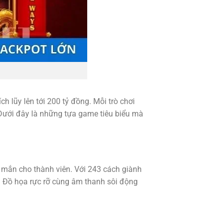
lũy lên tới 200 tỷ đồng. Mỗi trò chơi
 Dưới đây là những tựa game tiêu biểu mà
 mắn cho thành viên. Với 243 cách giành
. Đồ họa rực rỡ cùng âm thanh sôi động