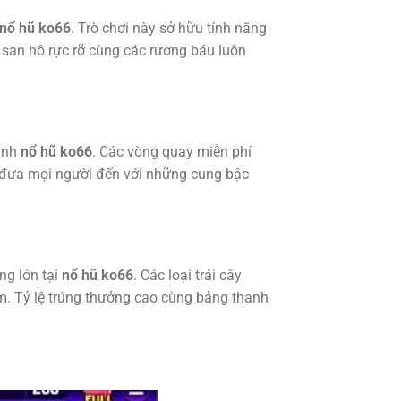
nổ hũ ko66
. Trò chơi này sở hữu tính năng
 san hô rực rỡ cùng các rương báu luôn
sảnh
nổ hũ ko66
. Các vòng quay miễn phí
sẽ đưa mọi người đến với những cung bậc
ng lớn tại
nổ hũ ko66
. Các loại trái cây
ệm. Tỷ lệ trúng thưởng cao cùng bảng thanh