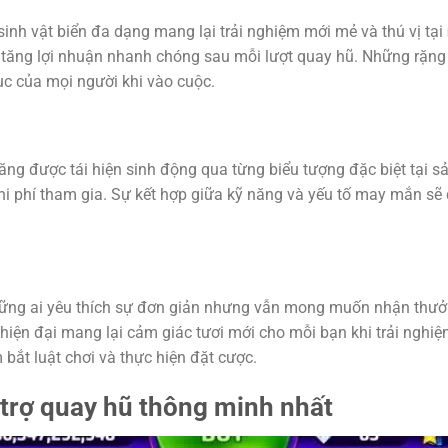
sinh vật biển đa dạng mang lại trải nghiệm mới mẻ và thú vị tại
a tăng lợi nhuận nhanh chóng sau mỗi lượt quay hũ. Những rặng
c của mọi người khi vào cuộc.
ăng được tái hiện sinh động qua từng biểu tượng đặc biệt tại 
m chi phí tham gia. Sự kết hợp giữa kỹ năng và yếu tố may mắn 
ững ai yêu thích sự đơn giản nhưng vẫn mong muốn nhận thưở
hiện đại mang lại cảm giác tươi mới cho mỗi bạn khi trải nghi
bắt luật chơi và thực hiện đặt cược.
trợ quay hũ thông minh nhất