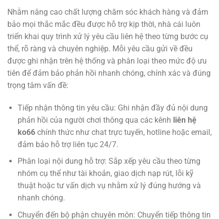
Nhằm nâng cao chất lượng chăm sóc khách hàng và đảm
bảo mọi thắc mắc đều được hỗ trợ kịp thời, nhà cái luôn
triển khai quy trình xử lý yêu cầu liên hệ theo từng bước cụ
thể, rõ ràng và chuyên nghiệp. Mỗi yêu cầu gửi về đều
được ghi nhận trên hệ thống và phân loại theo mức độ ưu
tiên để đảm bảo phản hồi nhanh chóng, chính xác và đúng
trọng tâm vấn đề:
Tiếp nhận thông tin yêu cầu: Ghi nhận đầy đủ nội dung
phản hồi của người chơi thông qua các kênh
liên hệ
ko66
chính thức như chat trực tuyến, hotline hoặc email,
đảm bảo hỗ trợ liên tục 24/7.
Phân loại nội dung hỗ trợ: Sắp xếp yêu cầu theo từng
nhóm cụ thể như tài khoản, giao dịch nạp rút, lỗi kỹ
thuật hoặc tư vấn dịch vụ nhằm xử lý đúng hướng và
nhanh chóng.
Chuyển đến bộ phận chuyên môn: Chuyển tiếp thông tin