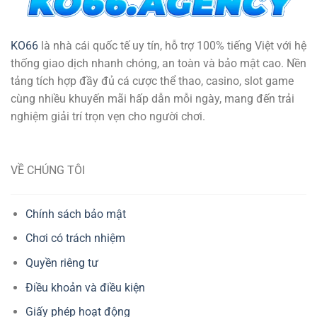
KO66
là nhà cái quốc tế uy tín, hỗ trợ 100% tiếng Việt với hệ
thống giao dịch nhanh chóng, an toàn và bảo mật cao. Nền
tảng tích hợp đầy đủ cá cược thể thao, casino, slot game
cùng nhiều khuyến mãi hấp dẫn mỗi ngày, mang đến trải
nghiệm giải trí trọn vẹn cho người chơi.
VỀ CHÚNG TÔI
Chính sách bảo mật
Chơi có trách nhiệm
Quyền riêng tư
Điều khoản và điều kiện
Giấy phép hoạt động