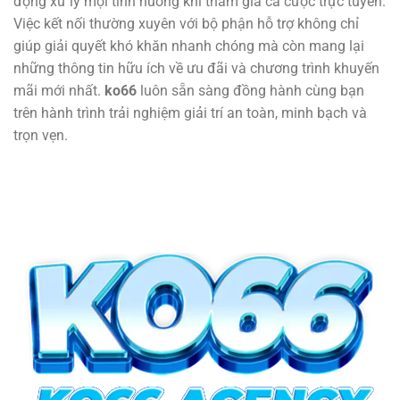
động xử lý mọi tình huống khi tham gia cá cược trực tuyến.
Việc kết nối thường xuyên với bộ phận hỗ trợ không chỉ
giúp giải quyết khó khăn nhanh chóng mà còn mang lại
những thông tin hữu ích về ưu đãi và chương trình khuyến
mãi mới nhất.
ko66
luôn sẵn sàng đồng hành cùng bạn
trên hành trình trải nghiệm giải trí an toàn, minh bạch và
trọn vẹn.