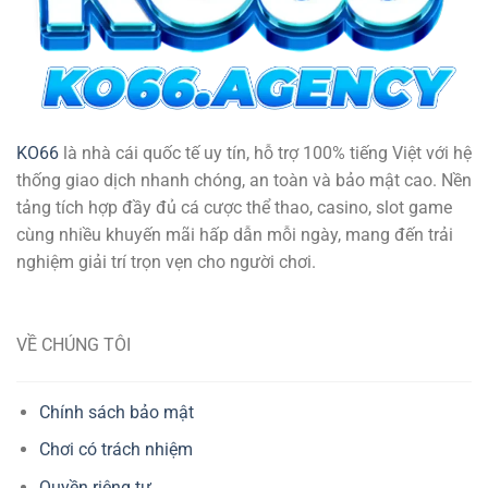
KO66
là nhà cái quốc tế uy tín, hỗ trợ 100% tiếng Việt với hệ
thống giao dịch nhanh chóng, an toàn và bảo mật cao. Nền
tảng tích hợp đầy đủ cá cược thể thao, casino, slot game
cùng nhiều khuyến mãi hấp dẫn mỗi ngày, mang đến trải
nghiệm giải trí trọn vẹn cho người chơi.
VỀ CHÚNG TÔI
Chính sách bảo mật
Chơi có trách nhiệm
Quyền riêng tư