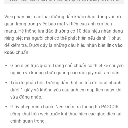
Việc phân biệt các loại đường dẫn khác nhau đóng vai trò
quan trọng trong việc bảo mật ví tiền của anh em trên
mạng. Hệ thống lừa đảo thường có 10 dấu hiệu nhận dạng
riêng biệt mà người chơi có thể phát hiện nếu dành 1 phút
để kiểm tra. Dưới đây là những dấu hiệu nhận biết
link vào
ko66
chuẩn:
Giao diện trực quan: Trang chủ chuẩn có thiết kế chuyên
nghiệp và không chứa quảng cáo rác gây mất an toàn.
Tốc độ phản hồi: Đường dẫn thật có tốc độ load nhanh
dưới 1 giây và không yêu cầu anh em nạp tiền ngay khi
vừa đăng nhập.
Giấy phép minh bạch: Nên kiểm tra thông tin PAGCOR
công khai trên web trước khi thực hiện các giao dịch tài
chính quan trọng.