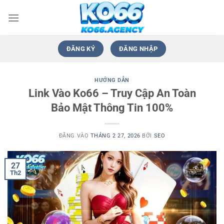
Bỏ
qua
nội
dung
ĐĂNG KÝ
ĐĂNG NHẬP
HƯỚNG DẪN
Link Vào Ko66 – Truy Cập An Toàn
Bảo Mật Thông Tin 100%
ĐĂNG VÀO
THÁNG 2 27, 2026
BỞI
SEO
27
Th2