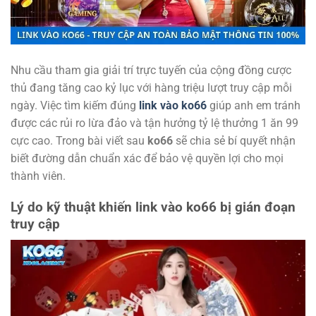
Nhu cầu tham gia giải trí trực tuyến của cộng đồng cược
thủ đang tăng cao kỷ lục với hàng triệu lượt truy cập mỗi
ngày. Việc tìm kiếm đúng
link vào ko66
giúp anh em tránh
được các rủi ro lừa đảo và tận hưởng tỷ lệ thưởng 1 ăn 99
cực cao. Trong bài viết sau
ko66
sẽ chia sẻ bí quyết nhận
biết đường dẫn chuẩn xác để bảo vệ quyền lợi cho mọi
thành viên.
Lý do kỹ thuật khiến link vào ko66 bị gián đoạn
truy cập