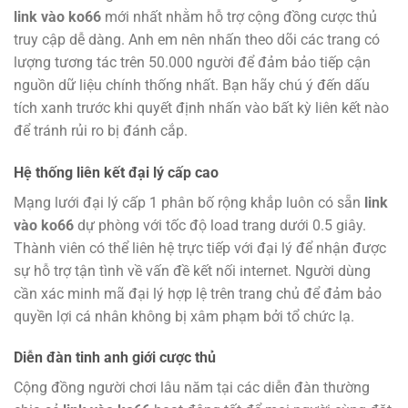
link vào ko66
mới nhất nhằm hỗ trợ cộng đồng cược thủ
truy cập dễ dàng. Anh em nên nhấn theo dõi các trang có
lượng tương tác trên 50.000 người để đảm bảo tiếp cận
nguồn dữ liệu chính thống nhất. Bạn hãy chú ý đến dấu
tích xanh trước khi quyết định nhấn vào bất kỳ liên kết nào
để tránh rủi ro bị đánh cắp.
Hệ thống liên kết đại lý cấp cao
Mạng lưới đại lý cấp 1 phân bố rộng khắp luôn có sẵn
link
vào ko66
dự phòng với tốc độ load trang dưới 0.5 giây.
Thành viên có thể liên hệ trực tiếp với đại lý để nhận được
sự hỗ trợ tận tình về vấn đề kết nối internet. Người dùng
cần xác minh mã đại lý hợp lệ trên trang chủ để đảm bảo
quyền lợi cá nhân không bị xâm phạm bởi tổ chức lạ.
Diễn đàn tinh anh giới cược thủ
Cộng đồng người chơi lâu năm tại các diễn đàn thường