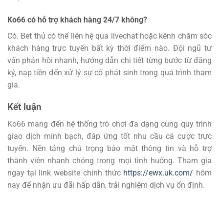
Ko66 có hỗ trợ khách hàng 24/7 không?
Có. Bet thủ có thể liên hệ qua livechat hoặc kênh chăm sóc
khách hàng trực tuyến bất kỳ thời điểm nào. Đội ngũ tư
vấn phản hồi nhanh, hướng dẫn chi tiết từng bước từ đăng
ký, nạp tiền đến xử lý sự cố phát sinh trong quá trình tham
gia.
Kết luận
Ko66 mang đến hệ thống trò chơi đa dạng cùng quy trình
giao dịch minh bạch, đáp ứng tốt nhu cầu cá cược trực
tuyến. Nền tảng chú trọng bảo mật thông tin và hỗ trợ
thành viên nhanh chóng trong mọi tình huống. Tham gia
ngay tại link website chính thức
https://ewx.uk.com/
hôm
nay để nhận ưu đãi hấp dẫn, trải nghiệm dịch vụ ổn định.