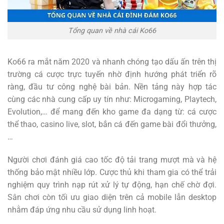
Tổng quan về nhà cái Ko66
Ko66 ra mắt năm 2020 và nhanh chóng tạo dấu ấn trên thị
trường cá cược trực tuyến nhờ định hướng phát triển rõ
ràng, đầu tư công nghệ bài bản. Nền tảng này hợp tác
cùng các nhà cung cấp uy tín như: Microgaming, Playtech,
Evolution,… để mang đến kho game đa dạng từ: cá cược
thể thao, casino live, slot, bắn cá đến game bài đổi thưởng,
…
Người chơi đánh giá cao tốc độ tải trang mượt mà và hệ
thống bảo mật nhiều lớp. Cược thủ khi tham gia có thể trải
nghiệm quy trình nạp rút xử lý tự động, hạn chế chờ đợi.
Sân chơi còn tối ưu giao diện trên cả mobile lẫn desktop
nhằm đáp ứng nhu cầu sử dụng linh hoạt.