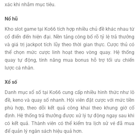
xác khi nhắm mục tiêu.
Nổ hũ
Kho slot game tại Ko66 tích hợp nhiều chủ đề khác nhau từ
cổ điển đến hiện đại. Nền tảng công bố rõ tỷ lệ trả thưởng
và giá trị jackpot tích lũy theo thời gian thực. Cược thủ có
thể chọn mức cược linh hoạt theo vòng quay. Hệ thống
quay tự động, tính năng mua bonus hỗ trợ tối ưu chiến
lược cá nhân.
Xổ số
Danh mục xổ số tại Ko66 cung cấp nhiều hình thức như lô
đề, keno và quay số nhanh. Hội viên đặt cược với mức tiền
phù hợp, theo dõi kết quả công khai theo khung giờ cố
định. Hệ thống trả thưởng được xử lý tự động ngay sau khi
có kết quả. Thành viên có thể kiểm tra lịch sử vé đã mua
để quản lý ngân sách hiệu quả hơn.